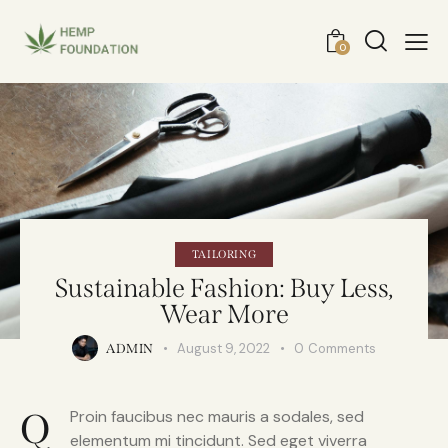
0
TAILORING
Sustainable Fashion: Buy Less,
Wear More
August 9, 2022
0
Comments
ADMIN
Q
Proin faucibus nec mauris a sodales, sed
elementum mi tincidunt. Sed eget viverra